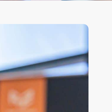
rie mode
Hardware
omatisering