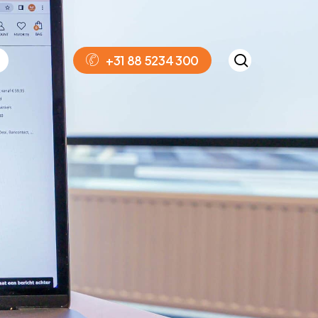
search
+
3
1
8
8
5
2
3
4
3
0
0