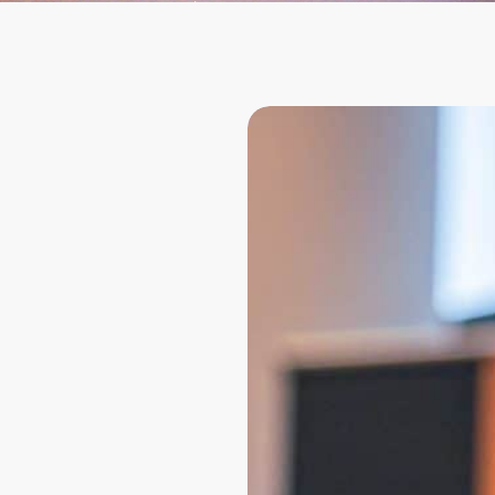
aken
Schoenmode
Linge
matisering
Winkelautomatisering
Winkelaut