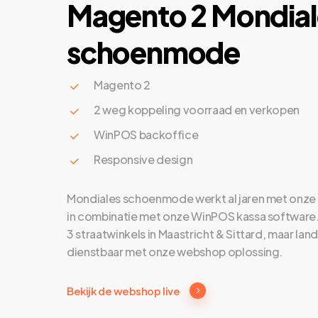
Magento
2
Mondial
schoenmode
Magento 2
2 weg koppeling voorraad en verkopen
WinPOS backoffice
Responsive design
Mondiales schoenmode werkt al jaren met onze
in combinatie met onze WinPOS kassa software
3 straatwinkels in Maastricht & Sittard, maar land
dienstbaar met onze webshop oplossing.
Bekijk de webshop live