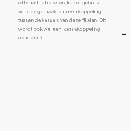
efficiënt te beheren, kan er gebruik
worden gemaakt van een koppeling
tussen de kassa’s van deze filialen. Dit
wordt ook wel een ‘kassakoppeling’
genoemd.
Een kassakoppeling zorgt ervoor dat de
verkoopgegevens van alle filialen
centraal worden bijgehouden. Hierdoor
kan een retailer snel inzicht krijgen in de
omzet en verkoop van elk filiaal, evenals
de voorraadniveaus van elk product in
elke winkel.
Daarnaast maakt een kassakoppeling