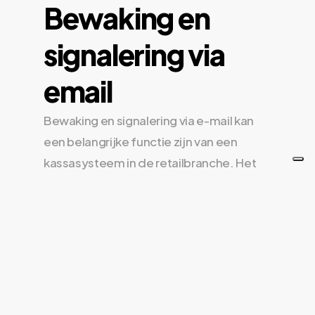
Bewaking en
signalering via
email
Bewaking en signalering via e-mail kan
een belangrijke functie zijn van een
kassasysteem in de retailbranche. Het
kan u helpen om snel en effectief te
reageren op belangrijke
gebeurtenissen, zoals bijvoorbeeld het
bereiken van kritische voorraadniveaus
of het detecteren van verdachte
transacties.